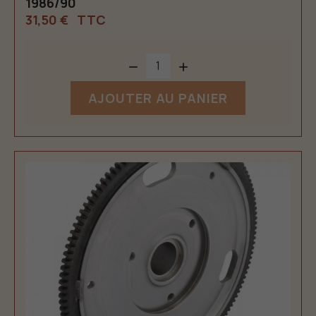
1986/90
31,50 €
TTC


AJOUTER AU PANIER