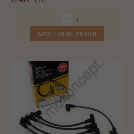
32,90 €
TTC


AJOUTER AU PANIER