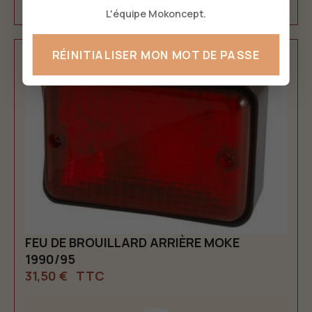
L'équipe Mokoncept.
RÉINITIALISER MON MOT DE PASSE
FEU DE BROUILLARD ARRIÈRE MOKE
1990/95
31,50 €
TTC