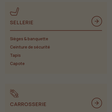
arrow_forward
SELLERIE
Sièges & banquette
Ceinture de sécurité
Tapis
Capote
arrow_forward
CARROSSERIE