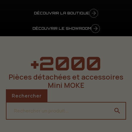
DÉCOUVRIR LA BOUTIQUE
DÉCOUVRIR LE SHOWROOM
+2000
Pièces détachées et accessoires
Mini MOKE
Rechercher
search